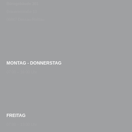
Bürogebäude 301
Brauereistraße 13
06847 Dessau-Roßlau
MONTAG - DONNERSTAG
07:00 – 16:00 Uhr
FREITAG
07:00 – 13:00 Uhr