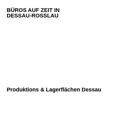
BÜROS AUF ZEIT IN
DESSAU-ROSSLAU
Entdecken Sie unsere vielfältigen Büroflächen.
Mehr erfahren
Produktions & Lagerflächen Dessau
Profitieren Sie von optimalen Lagerbedingungen.