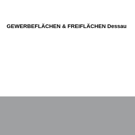
Mehr erfahren
GEWERBEFLÄCHEN & FREIFLÄCHEN Dessau
Flexible Nutzungsmöglichkeiten für Ihr Unternehmen.
Mehr erfahren