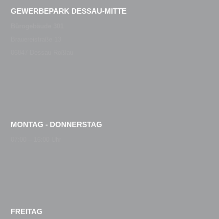
GEWERBEPARK DESSAU-MITTE
Bürogebäude 301
Brauereistraße 13
06847 Dessau-Roßlau
MONTAG - DONNERSTAG
07:00 – 16:00 Uhr
FREITAG