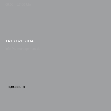
09:00 – 17:00 Uhr
+49 39321 50114
info@ai-management.de
Impressum